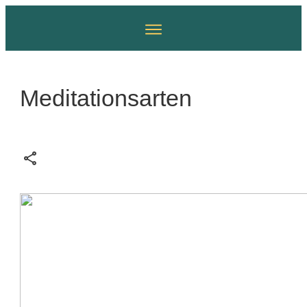
Meditationsarten
Share
0
Tweet
0
Pin
0