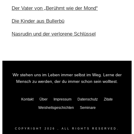
Der Vater von „Berühmt wie der Mond“
Die Kinder aus Bullerbü
Nasrudin und der verlorene Schlüssel
Wir stehen uns im Leben immer selbst im Weg. Lerne der
Mensch zu werden, der du immer schon sein wolltest.
Kontakt
Über
Impressum
Datenschutz
Zitate
Weisheitsgeschichten
Seminare
COPYRIGHT
2026
, ALL RIGHTS RESERVED.